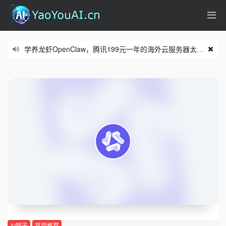
学养龙虾OpenClaw，腾讯199元一年的海外云服务器太合适了
(0
零基础从入门到实操的n8n课程看这里
(06/18)
AI聊天
常用推荐