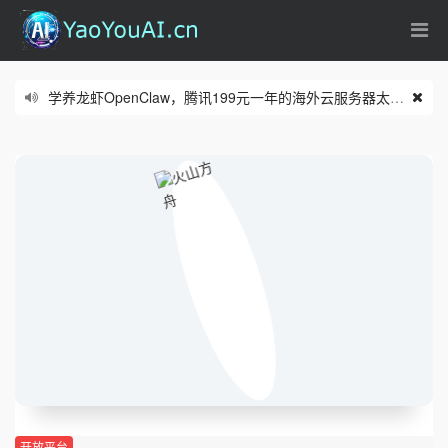
学养龙虾OpenClaw，腾讯199元一年的海外云服务器太合适了
(0
零基础从入门到实操的n8n课程看这里
(06/18)
开放平台