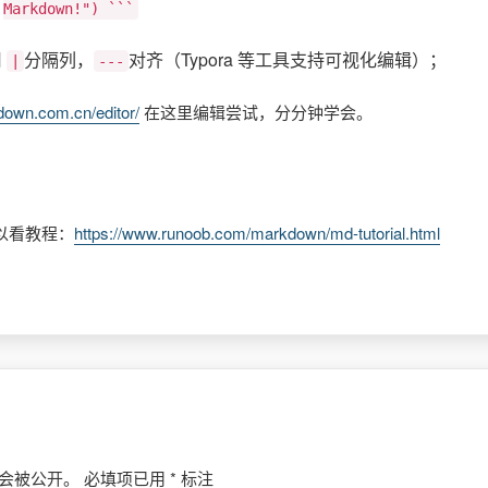
Markdown!") ```
用
分隔列，
对齐（Typora 等工具支持可视化编辑）；
|
---
down.com.cn/editor/
在这里编辑尝试，分分钟学会。
以看教程：
https://www.runoob.com/markdown/md-tutorial.html
会被公开。
必填项已用
*
标注