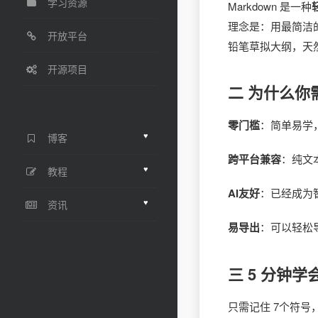
学习资源
Markdown 是一种
理念是：用最简洁
开放平台
铅笔草拟大纲，天
开源项目
二 为什么你需
零门槛
：简单易学，
♥
博客
跨平台兼容
：纯文
♥
教程
AI友好
：已经成为
♥
资讯
易导出
：可以轻松导
三 5 分钟学
只需记住 7个符号，