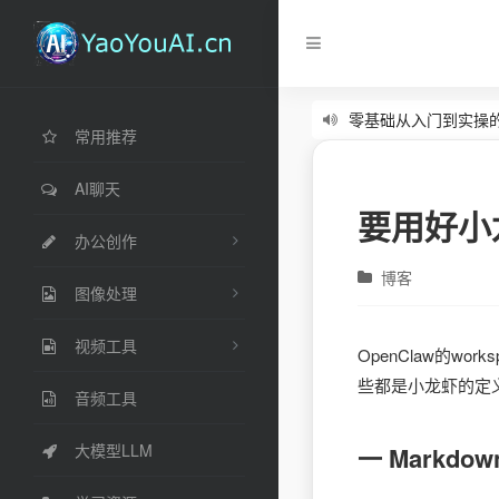
零基础从入门到实操的
常用推荐
学养龙虾OpenCla
AI聊天
要用好小龙
办公创作
博客
图像处理
视频工具
OpenClaw的wor
些都是小龙虾的定义
音频工具
大模型LLM
一 Markd