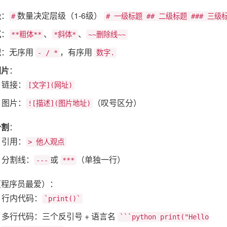
级
：
数量决定层级（1-6级）
#
# 一级标题 ## 二级标题 ### 三级
气
：
、
、
**粗体**
*斜体*
~~删除线~~
织
：无序用
，有序用
- / *
数字.
图片
：
链接：
[文字](网址)
图片：
（叹号区分）
![描述](图片地址)
分割
：
引用：
> 他人观点
分割线：
或
（单独一行）
---
***
（程序员最爱）：
行内代码：
`print()`
多行代码：三个反引号 + 语言名
```python print("Hello