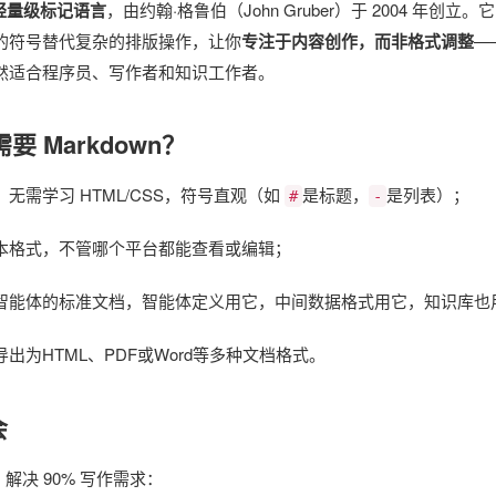
轻量级标记语言
，由约翰·格鲁伯（John Gruber）于 2004 年创立。
的符号替代复杂的排版操作，让你
专注于内容创作，而非格式调整
—
然适合程序员、写作者和知识工作者。
要 Markdown？
无需学习 HTML/CSS，符号直观（如
是标题，
是列表）；
#
-
本格式，不管哪个平台都能查看或编辑；
智能体的标准文档，智能体定义用它，中间数据格式用它，知识库也
出为HTML、PDF或Word等多种文档格式。
会
解决 90% 写作需求：