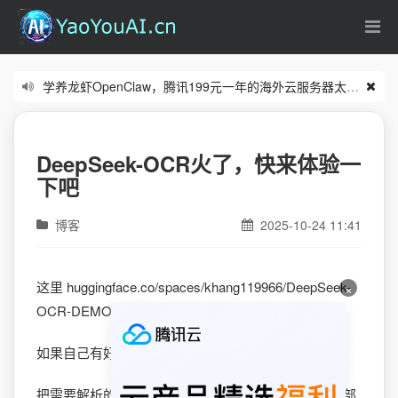
学养龙虾OpenClaw，腾讯199元一年的海外云服务器太合适了
(0
零基础从入门到实操的n8n课程看这里
(06/18)
DeepSeek-OCR火了，快来体验一
下吧
博客
2025-10-24 11:41
这里 huggingface.co/spaces/khang119966/DeepSeek-
×
OCR-DEMO
如果自己有好的显卡，可以下载本地桌面版。
把需要解析的图片拖进去就能图片转文本了。图片内部