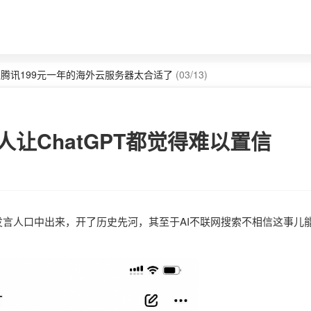
w，腾讯199元一年的海外云服务器太合适了
(03/13)
n8n课程看这里
(06/18)
人让ChatGPT都觉得难以置信
did"从发言人口中出来，开了历史先河，其至于AI不联网搜索不相信这事儿