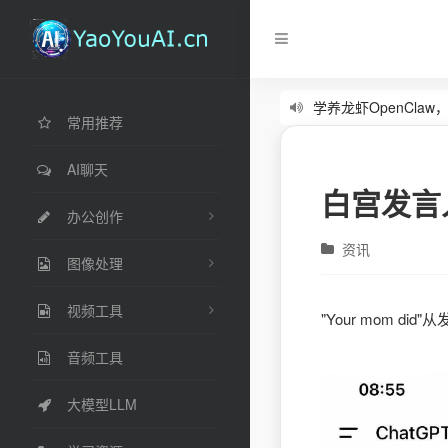
学养龙虾OpenCla
常用推荐
零基础从入门到实操的
AI聊天
白宫发言
办公创作
资讯
图像处理
视频工具
"Your mom 
音频工具
大模型LLM