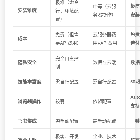
极难（命令
极简
中等（云服
安装难度
行、环境配
务器操作）
安装
置）
免费
免费（但需
云服务器费
成本
要API费用）
用+API费用
选付
完全自主控
隐私安全
数据在云端
数据
制
技能丰富度
需自行配置
需自行配置
50
Au
浏览器操作
较弱
依赖配置
支持
飞书集成
需手动配置
需手动配置
一键
极客、开发
企业、技术