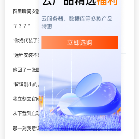
群里瞬间安静三秒，然后刷屏：
“？？？”
“你找代装了？花了多少钱？”
“远程安装不是要500块吗？”
他回了一张图：电脑桌面上的AutoClaw图标。
“智谱刚出的，一键安装，免费。”
我立刻去官网下载测试。
从下载到启动，
只用了58秒
。
那一刻我意识到：