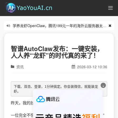
学养龙虾OpenClaw，腾讯199元一年的海外云服务器太合适了
(0
零基础从入门到实操的n8n课程看这里
(06/18)
智谱AutoClaw发布：一键安装，
人人养“龙虾”的时代真的来了！
资讯
2026-03-12 10:36
×
下载、双击、登录，1分钟搞定。你会装微信，就能装龙
虾。
昨天，我的技术群里炸了。
一位完全不懂编程的朋友发来截图：“我装好龙虾了。”