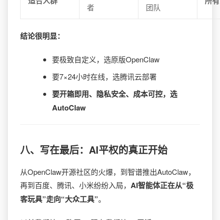
适合人群
所有
者
团队
结论很明显：
要极致自定义，选原版OpenClaw
要7×24小时在线，选腾讯云部署
要开箱即用、隐私安全、成本可控，选
AutoClaw
八、写在最后：AI平权的真正开始
从OpenClaw开源社区的火爆，到智谱推出AutoClaw，
再到百度、腾讯、小米纷纷入局，
AI智能体正在从“极
客玩具”走向“大众工具”
。