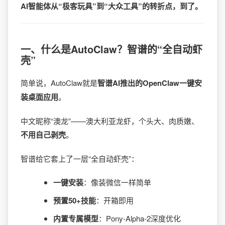
AI智能体从“极客玩具”到“大众工具”的转折点，到了。
一、什么是AutoClaw？智谱的“全自动虾
壳”
简单说，AutoClaw就是
智谱AI推出的OpenClaw一键安
装桌面应用
。
中文昵称“澳龙”——澳大利亚龙虾，个头大、肉质嫩、
不用自己剥壳
。
智谱给它套上了一层“全自动虾壳”：
一键安装
：像装微信一样简单
预置50+技能
：开箱即用
内置专属模型
：Pony-Alpha-2深度优化