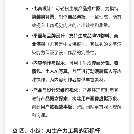
•​
​电商设计​
​：可轻松生成​
​产品推广图​
​、为模特​
换装换背景​
​、制作​
​商品海报​
​，一致性高，能有
效提升电商视觉内容的产出效率和质量。
•​
​平面与品牌设计​
​：支持生成​
​品牌VI物料​
​、​
​商
业海报​
​（尤其是中文海报），其优秀的文字渲
染能力保证了设计作品的完整性。
•​
​内容创作与娱乐​
​：可用于生成​
​漫画分镜​
​、​
​表
情包​
​、​
​个人AI写真​
​，甚至进行​
​动漫转真人​
​等趣
味操作，为内容创作者提供丰富素材。
•​
​产品与设计思维可视化​
​：产品经理可利用其
进行​
​产品概念探索​
​、构建​
​用户画像虚拟形象​
​、
创建​
​用户旅程故事板​
​，帮助团队更直观地理解
和沟通。
🔮 四、小结：AI生产力工具的新标杆