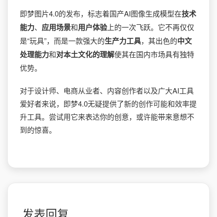
即梦图片4.0的发布，标志着国产AI图像生成模型在​
​技术
能力​
​、​
​应用场景​
​和​
​用户体验​
​上的一次飞跃。它不再仅仅
是“玩具”，而是一款强大的​
​生产力工具​
​，其出色的​
​中文
处理能力​
​和​
​对本土文化的理解​
​使其在国内市场具有独特
优势。
对于设计师、电商从业者、内容创作者以及广大AI工具
爱好者来说，即梦4.0无疑提供了新的创作可能和效率提
升工具。尝试用它来表达你的创意，或许能带来意想不
到的惊喜。
发表回复