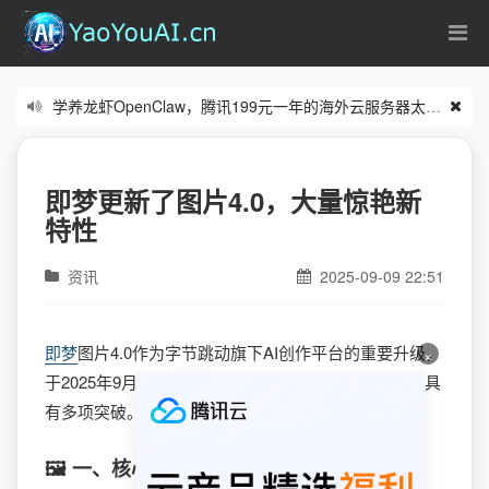
学养龙虾OpenClaw，腾讯199元一年的海外云服务器太合适了
(0
零基础从入门到实操的n8n课程看这里
(06/18)
即梦更新了图片4.0，大量惊艳新
特性
资讯
2025-09-09 22:51
即梦
图片4.0作为字节跳动旗下AI创作平台的重要升级，
×
于2025年9月9日正式上线，其在图像生成与编辑领域具
有多项突破。
🖼️ 一、核心功能升级