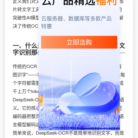
定义我们对文字识别的认知。这不仅仅是一个简单的图
片转文字工具，而是一项基于“上下文光学压缩”技术的
突破性AI模型，它通过视觉模态高效压缩文本信息，解
决了传统OCR技术多年的痛点。
一、什么是DeepSeek-OCR？不仅仅是文
字识别那么简单
传统的OCR（光学字符识别）技术工作原理类似于“看
图识字”——将图像逐行切割，再逐字识别。这种方式每
个字符都需要独立编码，导致处理一页文档就要消耗成
千上万个token，计算效率低下。
DeepSeek-OCR采用了全新的思路：让图像本身承载语
义。它的核心创新在于“光学上下文压缩”，即通过视觉
编码器把整页图像压缩成极少量“视觉token”，然后由语
言模型解码这些token来还原完整文本。
简单来说，DeepSeek-OCR不是简单地识别文字，而是