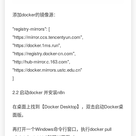
添加docker的镜像源：
"registry-mirrors": [
"https://mirror.ccs.tencentyun.com",
"https://docker.1ms.run",
"https://registry.docker-cn.com",
"http://hub-mirror.c.163.com",
"https://docker.mirrors.ustc.edu.cn"
]
2.2 启动docker 并安装n8n
在桌面上找到【Docker Desktop】，双击启动Docker桌
面版。
再打开一个Windows命令行窗口，执行docker pull